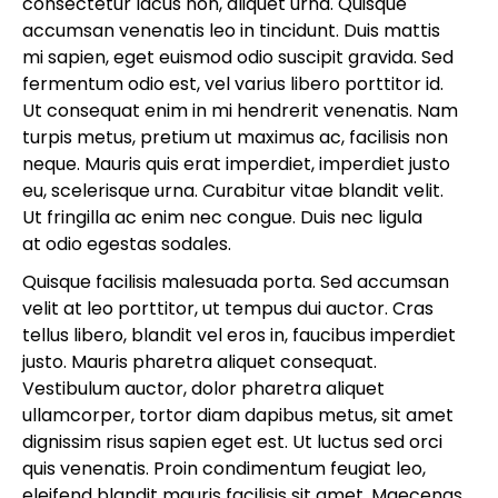
consectetur lacus non, aliquet urna. Quisque
accumsan venenatis leo in tincidunt. Duis mattis
mi sapien, eget euismod odio suscipit gravida. Sed
fermentum odio est, vel varius libero porttitor id.
Ut consequat enim in mi hendrerit venenatis. Nam
turpis metus, pretium ut maximus ac, facilisis non
neque. Mauris quis erat imperdiet, imperdiet justo
eu, scelerisque urna. Curabitur vitae blandit velit.
Ut fringilla ac enim nec congue. Duis nec ligula
at odio egestas sodales.
Quisque facilisis malesuada porta. Sed accumsan
velit at leo porttitor, ut tempus dui auctor. Cras
tellus libero, blandit vel eros in, faucibus imperdiet
justo. Mauris pharetra aliquet consequat.
Vestibulum auctor, dolor pharetra aliquet
ullamcorper, tortor diam dapibus metus, sit amet
dignissim risus sapien eget est. Ut luctus sed orci
quis venenatis. Proin condimentum feugiat leo,
eleifend blandit mauris facilisis sit amet. Maecenas